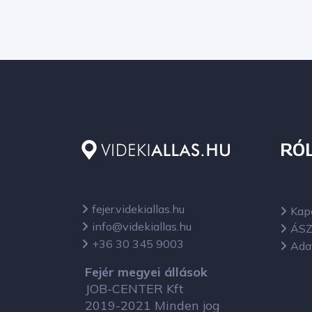
RÓ
fejer.videkiallas.hu
Kap
info@videkiallas.hu
ÁSZ
+36 30 345 9003
Ada
Fejér megyei állások
JOB-CENTER Kft
2019-2021 Minden jog