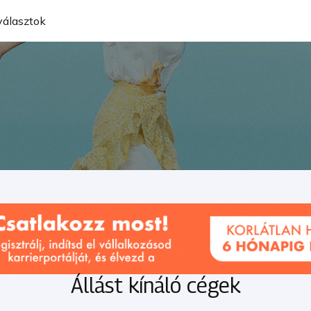
álasztok
Állást kínáló cégek