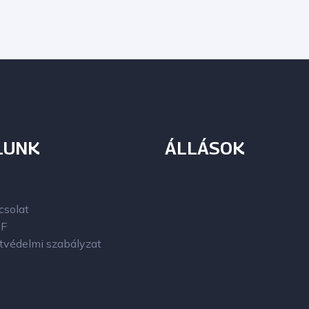
LUNK
ÁLLÁSOK
csolat
F
tvédelmi szabályzat